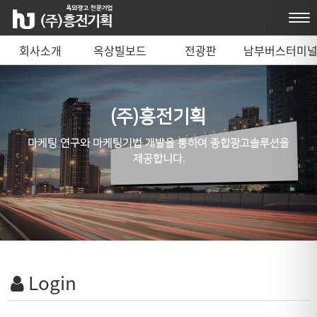
회사소개
옥상빌보드
전광판
남부버스터미
매체 안내
(주)흥전기획
마케팅 연구와 마케팅기법 개발을 통하여 종합광고솔루션을
제공합니다.
Login