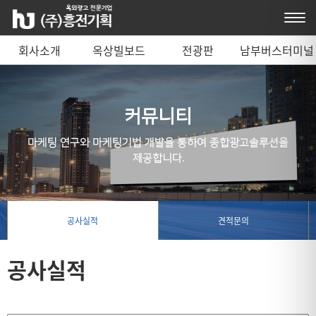
회사소개
옥상빌보드
전광판
남부버스터미널
매체 안내
커뮤니티
마케팅 연구와 마케팅기법 개발을 통하여 종합광고솔루션을
제공합니다.
공사실적
견적문의
공사실적