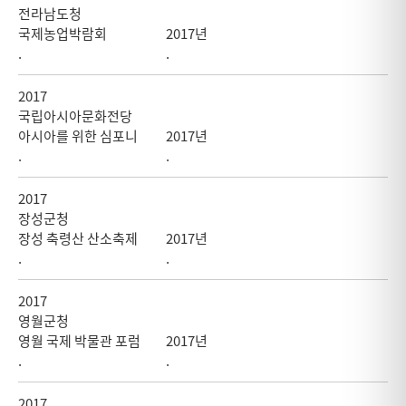
전라남도청
국제농업박람회
2017년
.
.
2017
국립아시아문화전당
아시아를 위한 심포니
2017년
.
.
2017
장성군청
장성 축령산 산소축제
2017년
.
.
2017
영월군청
영월 국제 박물관 포럼
2017년
.
.
2017