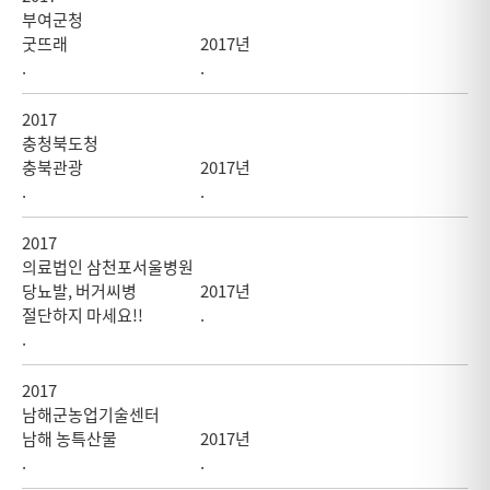
부여군청
굿뜨래
2017년
.
.
2017
충청북도청
충북관광
2017년
.
.
2017
의료법인 삼천포서울병원
당뇨발, 버거씨병
2017년
절단하지 마세요!!
.
.
2017
남해군농업기술센터
남해 농특산물
2017년
.
.