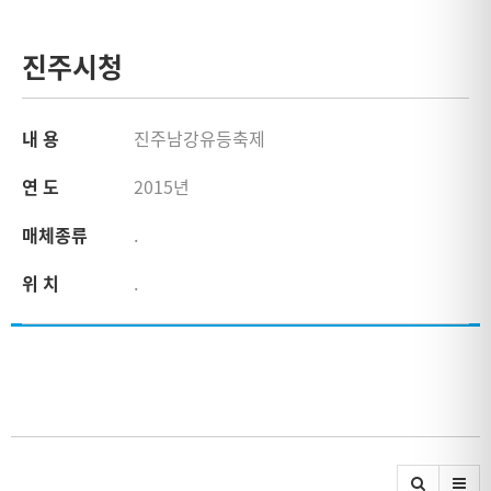
진주시청
내 용
진주남강유등축제
연 도
2015년
매체종류
.
위 치
.