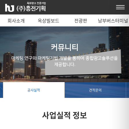
회사소개
옥상빌보드
전광판
남부버스터미널
매체 안내
커뮤니티
마케팅 연구와 마케팅기법 개발을 통하여 종합광고솔루션을
제공합니다.
공사실적
견적문의
사업실적 정보