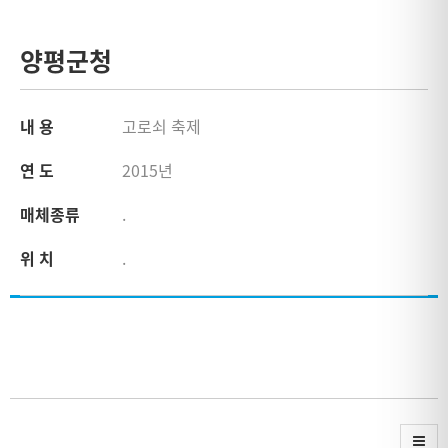
양평군청
내 용
고로쇠 축제
연 도
2015년
매체종류
.
위 치
.