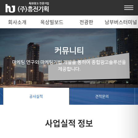
회사소개
옥상빌보드
전광판
남부버스터미널
매체 안내
커뮤니티
마케팅 연구와 마케팅기법 개발을 통하여 종합광고솔루션을
제공합니다.
공사실적
견적문의
사업실적 정보