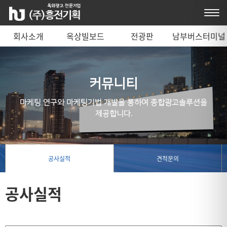
회사소개
옥상빌보드
전광판
남부버스터미널
매체 안내
커뮤니티
마케팅 연구와 마케팅기법 개발을 통하여 종합광고솔루션을
제공합니다.
공사실적
견적문의
공사실적