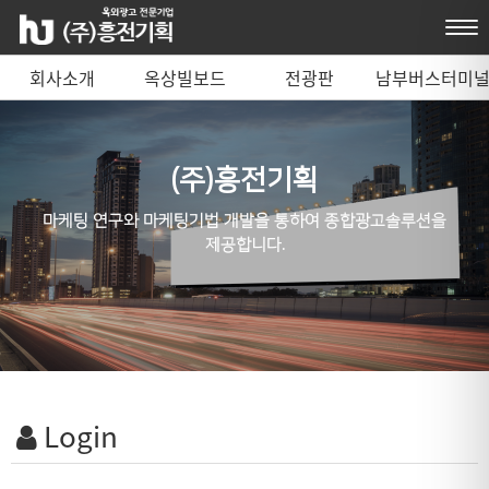
회사소개
옥상빌보드
전광판
남부버스터미
매체 안내
(주)흥전기획
마케팅 연구와 마케팅기법 개발을 통하여 종합광고솔루션을
제공합니다.
Login