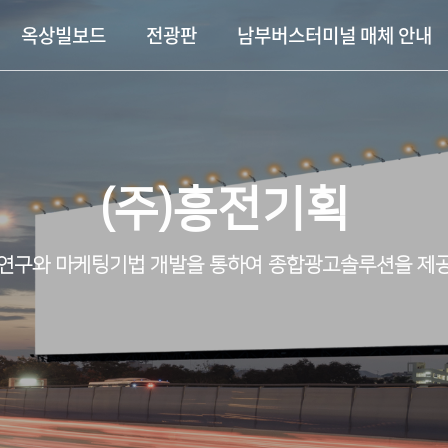
옥상빌보드
전광판
남부버스터미널 매체 안내
(주)흥전기획
연구와 마케팅기법 개발을 통하여 종합광고솔루션을 제