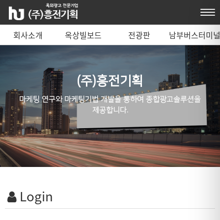
회사소개
옥상빌보드
전광판
남부버스터미
매체 안내
(주)흥전기획
마케팅 연구와 마케팅기법 개발을 통하여 종합광고솔루션을
제공합니다.
Login