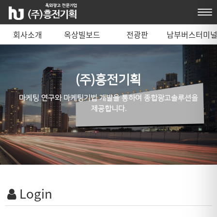
회사소개
옥상빌보드
전광판
남부버스터미
매체 안내
(주)흥전기획
마케팅 연구와 마케팅기법 개발을 통하여 종합광고솔루션을
제공합니다.
Login